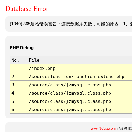
Database Error
(1040) 365建站错误警告：连接数据库失败，可能的原因：1、数
PHP Debug
No.
File
1
/index.php
2
/source/function/function_extend.php
3
/source/class/jzmysql.class.php
4
/source/class/jzmysql.class.php
5
/source/class/jzmysql.class.php
6
/source/class/jzmysql.class.php
www.365jz.com
已经将此