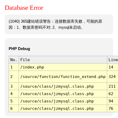
Database Error
(1040) 365建站错误警告：连接数据库失败，可能的原
因：1、数据库密码不对; 2、mysql未启动。
PHP Debug
No.
File
Line
1
/index.php
14
2
/source/function/function_extend.php
324
3
/source/class/jzmysql.class.php
211
4
/source/class/jzmysql.class.php
62
5
/source/class/jzmysql.class.php
94
6
/source/class/jzmysql.class.php
76