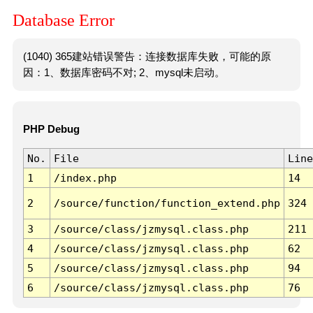
Database Error
(1040) 365建站错误警告：连接数据库失败，可能的原
因：1、数据库密码不对; 2、mysql未启动。
PHP Debug
No.
File
Line
1
/index.php
14
2
/source/function/function_extend.php
324
3
/source/class/jzmysql.class.php
211
4
/source/class/jzmysql.class.php
62
5
/source/class/jzmysql.class.php
94
6
/source/class/jzmysql.class.php
76