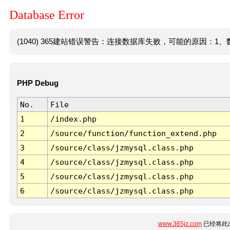
Database Error
(1040) 365建站错误警告：连接数据库失败，可能的原因：1、数
PHP Debug
No.
File
1
/index.php
2
/source/function/function_extend.php
3
/source/class/jzmysql.class.php
4
/source/class/jzmysql.class.php
5
/source/class/jzmysql.class.php
6
/source/class/jzmysql.class.php
www.365jz.com
已经将此