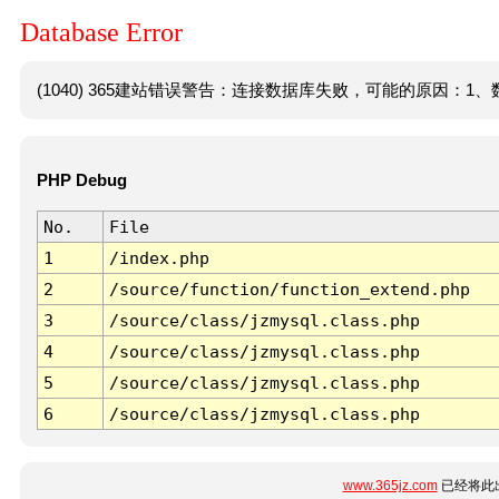
Database Error
(1040) 365建站错误警告：连接数据库失败，可能的原因：1、数
PHP Debug
No.
File
1
/index.php
2
/source/function/function_extend.php
3
/source/class/jzmysql.class.php
4
/source/class/jzmysql.class.php
5
/source/class/jzmysql.class.php
6
/source/class/jzmysql.class.php
www.365jz.com
已经将此