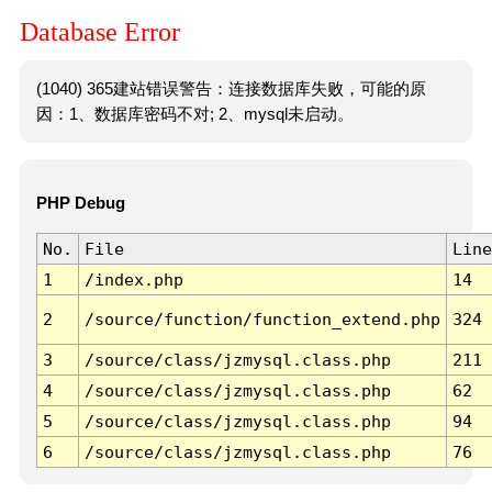
Database Error
(1040) 365建站错误警告：连接数据库失败，可能的原
因：1、数据库密码不对; 2、mysql未启动。
PHP Debug
No.
File
Line
1
/index.php
14
2
/source/function/function_extend.php
324
3
/source/class/jzmysql.class.php
211
4
/source/class/jzmysql.class.php
62
5
/source/class/jzmysql.class.php
94
6
/source/class/jzmysql.class.php
76