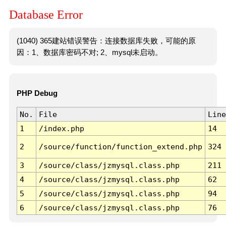
Database Error
(1040) 365建站错误警告：连接数据库失败，可能的原
因：1、数据库密码不对; 2、mysql未启动。
PHP Debug
No.
File
Line
1
/index.php
14
2
/source/function/function_extend.php
324
3
/source/class/jzmysql.class.php
211
4
/source/class/jzmysql.class.php
62
5
/source/class/jzmysql.class.php
94
6
/source/class/jzmysql.class.php
76