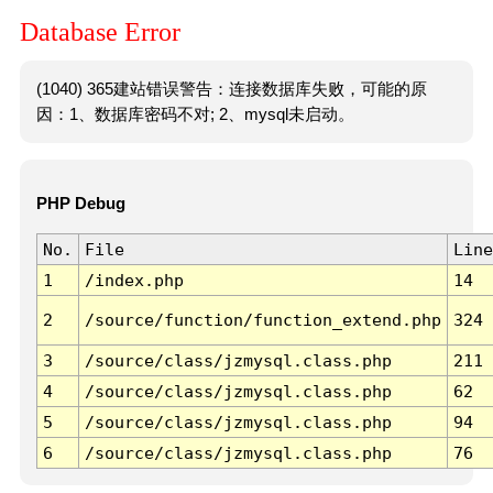
Database Error
(1040) 365建站错误警告：连接数据库失败，可能的原
因：1、数据库密码不对; 2、mysql未启动。
PHP Debug
No.
File
Line
1
/index.php
14
2
/source/function/function_extend.php
324
3
/source/class/jzmysql.class.php
211
4
/source/class/jzmysql.class.php
62
5
/source/class/jzmysql.class.php
94
6
/source/class/jzmysql.class.php
76