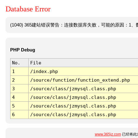
Database Error
(1040) 365建站错误警告：连接数据库失败，可能的原因：1、数
PHP Debug
No.
File
1
/index.php
2
/source/function/function_extend.php
3
/source/class/jzmysql.class.php
4
/source/class/jzmysql.class.php
5
/source/class/jzmysql.class.php
6
/source/class/jzmysql.class.php
www.365jz.com
已经将此