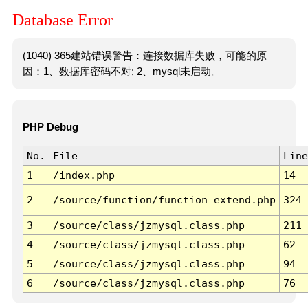
Database Error
(1040) 365建站错误警告：连接数据库失败，可能的原
因：1、数据库密码不对; 2、mysql未启动。
PHP Debug
No.
File
Line
1
/index.php
14
2
/source/function/function_extend.php
324
3
/source/class/jzmysql.class.php
211
4
/source/class/jzmysql.class.php
62
5
/source/class/jzmysql.class.php
94
6
/source/class/jzmysql.class.php
76