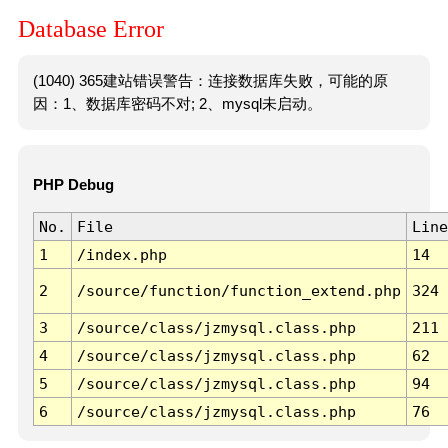
Database Error
(1040) 365建站错误警告：连接数据库失败，可能的原
因：1、数据库密码不对; 2、mysql未启动。
PHP Debug
No.
File
Line
1
/index.php
14
2
/source/function/function_extend.php
324
3
/source/class/jzmysql.class.php
211
4
/source/class/jzmysql.class.php
62
5
/source/class/jzmysql.class.php
94
6
/source/class/jzmysql.class.php
76