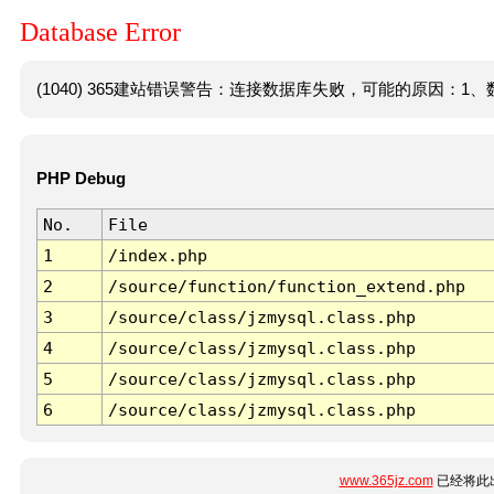
Database Error
(1040) 365建站错误警告：连接数据库失败，可能的原因：1、数
PHP Debug
No.
File
1
/index.php
2
/source/function/function_extend.php
3
/source/class/jzmysql.class.php
4
/source/class/jzmysql.class.php
5
/source/class/jzmysql.class.php
6
/source/class/jzmysql.class.php
www.365jz.com
已经将此