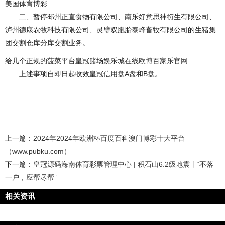
美国体育博彩
二、暂停邳州正直食物有限公司、南乐好意思神衍生有限公司、
泸州德康农牧科技有限公司、灵璧双胞胎泰峰畜牧有限公司的生猪集
团交割仓库分库交割业务。
给几个正规的菠菜平台皇冠赌场娱乐城在线
欧博百家乐官网
上述事项自即日起收效皇冠信用盘A盘和B盘。
上一篇：
2024年2024年欧洲杯百度百科澳门博彩十大平台
（www.pubku.com）
下一篇：
皇冠源码海南体育彩票管理中心 | 积石山6.2级地震丨“不落
一户，应帮尽帮”
相关资讯