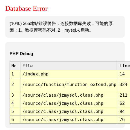
Database Error
(1040) 365建站错误警告：连接数据库失败，可能的原
因：1、数据库密码不对; 2、mysql未启动。
PHP Debug
No.
File
Line
1
/index.php
14
2
/source/function/function_extend.php
324
3
/source/class/jzmysql.class.php
211
4
/source/class/jzmysql.class.php
62
5
/source/class/jzmysql.class.php
94
6
/source/class/jzmysql.class.php
76