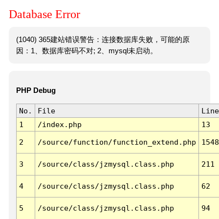
Database Error
(1040) 365建站错误警告：连接数据库失败，可能的原
因：1、数据库密码不对; 2、mysql未启动。
PHP Debug
No.
File
Line
1
/index.php
13
2
/source/function/function_extend.php
1548
3
/source/class/jzmysql.class.php
211
4
/source/class/jzmysql.class.php
62
5
/source/class/jzmysql.class.php
94