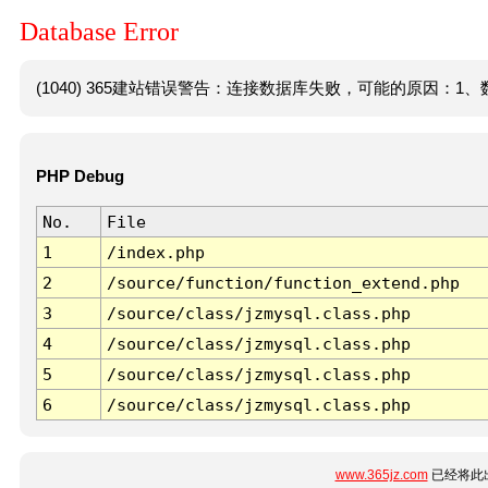
Database Error
(1040) 365建站错误警告：连接数据库失败，可能的原因：1、数
PHP Debug
No.
File
1
/index.php
2
/source/function/function_extend.php
3
/source/class/jzmysql.class.php
4
/source/class/jzmysql.class.php
5
/source/class/jzmysql.class.php
6
/source/class/jzmysql.class.php
www.365jz.com
已经将此