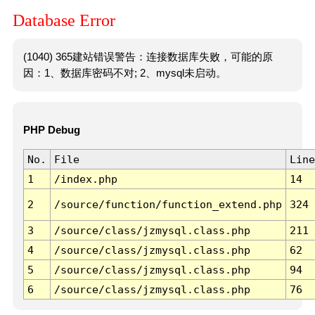
Database Error
(1040) 365建站错误警告：连接数据库失败，可能的原
因：1、数据库密码不对; 2、mysql未启动。
PHP Debug
No.
File
Line
1
/index.php
14
2
/source/function/function_extend.php
324
3
/source/class/jzmysql.class.php
211
4
/source/class/jzmysql.class.php
62
5
/source/class/jzmysql.class.php
94
6
/source/class/jzmysql.class.php
76